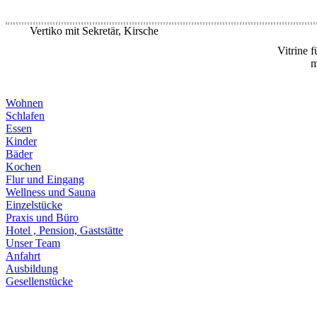
Vertiko mit Sekretär, Kirsche
Vitrine 
m
Wohnen
Schlafen
Essen
Kinder
Bäder
Kochen
Flur und Eingang
Wellness und Sauna
Einzelstücke
Praxis und Büro
Hotel , Pension, Gaststätte
Unser Team
Anfahrt
Ausbildung
Gesellenstücke